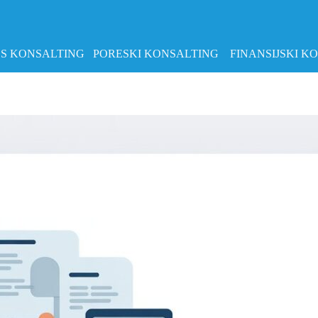
S KONSALTING
PORESKI KONSALTING
FINANSIJSKI K