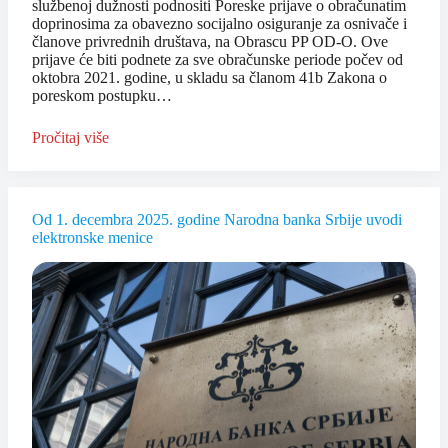
službenoj dužnosti podnositi Poreske prijave o obračunatim
doprinosima za obavezno socijalno osiguranje za osnivače i
članove privrednih društava, na Obrascu PP OD-O. Ove
prijave će biti podnete za sve obračunske periode počev od
oktobra 2021. godine, u skladu sa članom 41b Zakona o
poreskom postupku…
Pročitaj više
Od 1. decembra 2025. godine Narodna banka Srbije uvodi
elektronske menice