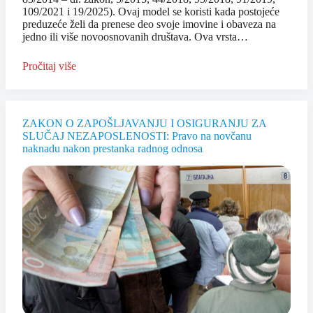
109/2021 i 19/2025). Ovaj model se koristi kada postojeće
preduzeće želi da prenese deo svoje imovine i obaveza na
jedno ili više novoosnovanih društava. Ova vrsta…
Pročitaj više
ZAKON O ZAPOŠLJAVANJU I OSIGURANJU ZA
SLUČAJ NEZAPOSLENOSTI: Pravo na novčanu
naknadu nakon prestanka radnog odnosa