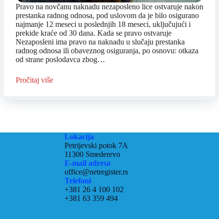
Pravo na novčanu naknadu nezaposleno lice ostvaruje nakon
prestanka radnog odnosa, pod uslovom da je bilo osigurano
najmanje 12 meseci u poslednjih 18 meseci, uključujući i
prekide kraće od 30 dana. Kada se pravo ostvaruje
Nezaposleni ima pravo na naknadu u slučaju prestanka
radnog odnosa ili obaveznog osiguranja, po osnovu: otkaza
od strane poslodavca zbog…
Pročitaj više
Lokacija
Petrijevski potok 7A
11300 Smederevo
E-mail adresa
office@netregister.rs
Telefoni
+381 26 4 100 102
+381 63 359 494