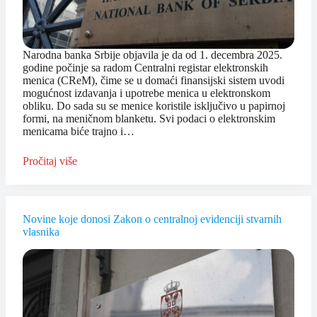
Narodna banka Srbije objavila je da od 1. decembra 2025.
godine počinje sa radom Centralni registar elektronskih
menica (CReM), čime se u domaći finansijski sistem uvodi
mogućnost izdavanja i upotrebe menica u elektronskom
obliku. Do sada su se menice koristile isključivo u papirnoj
formi, na meničnom blanketu. Svi podaci o elektronskim
menicama biće trajno i…
Pročitaj više
Novine koje donosi Zakon o centralnoj evidenciji stvarnih
vlasnika