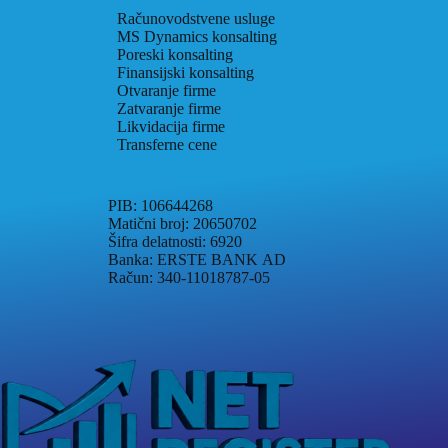
Računovodstvene usluge
MS Dynamics konsalting
Poreski konsalting
Finansijski konsalting
Otvaranje firme
Zatvaranje firme
Likvidacija firme
Transferne cene
PIB: 106644268
Matični broj: 20650702
Šifra delatnosti: 6920
Banka: ERSTE BANK AD
Račun: 340-11018787-05