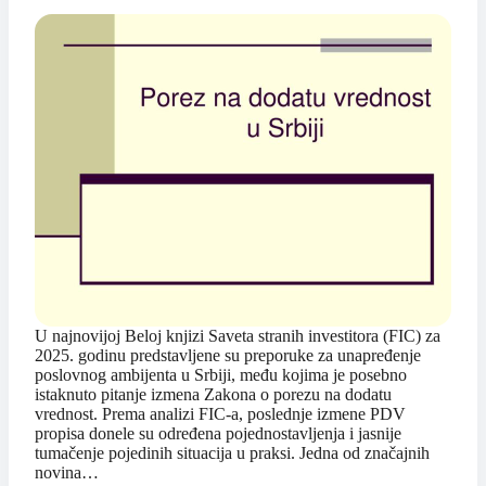
U najnovijoj Beloj knjizi Saveta stranih investitora (FIC) za
2025. godinu predstavljene su preporuke za unapređenje
poslovnog ambijenta u Srbiji, među kojima je posebno
istaknuto pitanje izmena Zakona o porezu na dodatu
vrednost. Prema analizi FIC-a, poslednje izmene PDV
propisa donele su određena pojednostavljenja i jasnije
tumačenje pojedinih situacija u praksi. Jedna od značajnih
novina…