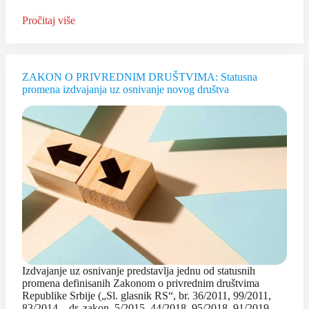
Pročitaj više
ZAKON O PRIVREDNIM DRUŠTVIMA: Statusna
promena izdvajanja uz osnivanje novog društva
Izdvajanje uz osnivanje predstavlja jednu od statusnih
promena definisanih Zakonom o privrednim društvima
Republike Srbije („Sl. glasnik RS“, br. 36/2011, 99/2011,
83/2014 – dr. zakon, 5/2015, 44/2018, 95/2018, 91/2019,