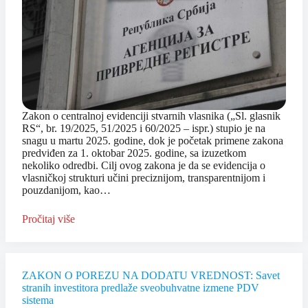
Zakon o centralnoj evidenciji stvarnih vlasnika („Sl. glasnik
RS“, br. 19/2025, 51/2025 i 60/2025 – ispr.) stupio je na
snagu u martu 2025. godine, dok je početak primene zakona
predviđen za 1. oktobar 2025. godine, sa izuzetkom
nekoliko odredbi. Cilj ovog zakona je da se evidencija o
vlasničkoj strukturi učini preciznijom, transparentnijom i
pouzdanijom, kao…
Pročitaj više
ZAKON O POREZU NA DODATU VREDNOST: Savet
stranih investitora predlaže sveobuhvatne izmene PDV
sistema