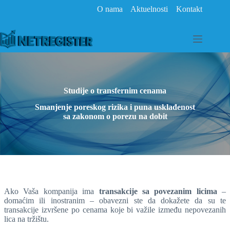
Skip
O nama
Aktuelnosti
Kontakt
to
content
Studije o transfernim cenama
Smanjenje poreskog rizika i puna usklađenost
sa zakonom o porezu na dobit
Ako Vaša kompanija ima
transakcije sa povezanim licima
–
domaćim ili inostranim – obavezni ste da dokažete da su te
transakcije izvršene po cenama koje bi važile između nepovezanih
lica na tržištu.