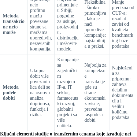
Fleksibilna
Manje
neto
primenjuje
i široko
precizna od
profitnu
u Srbiji;
primenljiva
CUP-a;
Metoda
maržu
pogodne
; lako je
rezultat
transakcio
povezane
za usluge,
naći
zavisi od
ne neto
strane sa
proizvodnj
uporedive
kvaliteta
marže
maržama
u,
kompanije;
benchmark
uporedivih,
distribuciju
najstabilnij
ing baze
nezavisnih
i mešovite
a u praksi.
podataka.
kompanija.
modele.
Kompanije
sa
Najbolja za
Najsloženij
Ukupna
zajednički
kompleksn
a za
dobit više
m
e
pripremu;
povezanih
razvojem
transakcije
zahteva
Metoda
lica deli se
IP-a, IT
gde su
detaljnu
podele
na osnovu
sektor,
strane
dokumenta
dobiti
analiza
farmaceuts
ekonomski
ciju i
doprinosa,
ki razvoj,
zavisne;
veliku
funkcija i
globalni
pravedna
količinu
rizika.
projekti sa
raspodela
podataka.
više
dobiti.
entiteta.
Ključni elementi studije o transfernim cenama koje izrađuje net