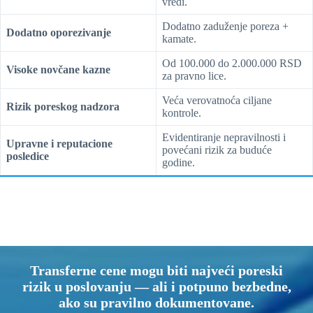
vredi.
Dodatno zaduženje poreza +
Dodatno oporezivanje
kamate.
Od 100.000 do 2.000.000 RSD
Visoke novčane kazne
za pravno lice.
Veća verovatnoća ciljane
Rizik poreskog nadzora
kontrole.
Evidentiranje nepravilnosti i
Upravne i reputacione
povećani rizik za buduće
posledice
godine.
Transferne cene mogu biti najveći poreski
rizik u poslovanju — ali i potpuno bezbedne,
ako su pravilno dokumentovane.