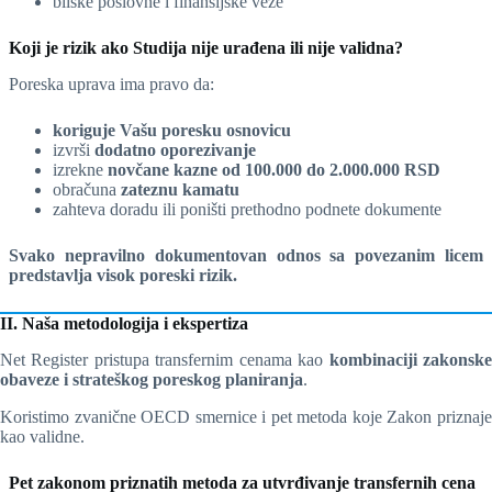
bliske poslovne i finansijske veze
Koji je rizik ako Studija nije urađena ili nije validna?
Poreska uprava ima pravo da:
koriguje Vašu poresku osnovicu
izvrši
dodatno oporezivanje
izrekne
novčane kazne od 100.000 do 2.000.000 RSD
obračuna
zateznu kamatu
zahteva doradu ili poništi prethodno podnete dokumente
Svako nepravilno dokumentovan odnos sa povezanim licem
predstavlja visok poreski rizik.
II. Naša metodologija i ekspertiza
Net Register pristupa transfernim cenama kao
kombinaciji zakonsk
obaveze i strateškog poreskog planiranja
.
Koristimo zvanične OECD smernice i pet metoda koje Zakon priznaje
kao validne.
Pet zakonom priznatih metoda za utvrđivanje transfernih cena