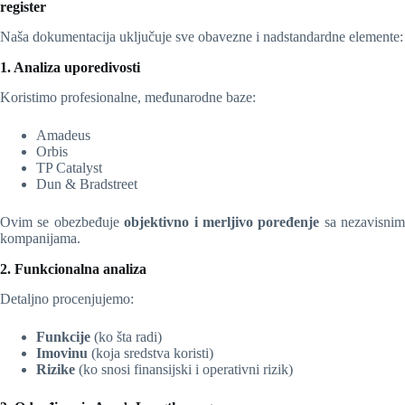
register
Naša dokumentacija uključuje sve obavezne i nadstandardne elemente:
1. Analiza uporedivosti
Koristimo profesionalne, međunarodne baze:
Amadeus
Orbis
TP Catalyst
Dun & Bradstreet
Ovim se obezbeđuje
objektivno i merljivo poređenje
sa nezavisnim
kompanijama.
2. Funkcionalna analiza
Detaljno procenjujemo:
Funkcije
(ko šta radi)
Imovinu
(koja sredstva koristi)
Rizike
(ko snosi finansijski i operativni rizik)