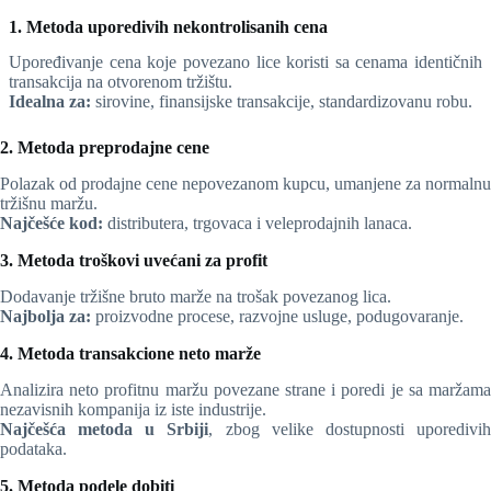
1. Metoda uporedivih nekontrolisanih cena
Upoređivanje cena koje povezano lice koristi sa cenama identičnih
transakcija na otvorenom tržištu.
Idealna za:
sirovine, finansijske transakcije, standardizovanu robu.
2. Metoda preprodajne cene
Polazak od prodajne cene nepovezanom kupcu, umanjene za normalnu
tržišnu maržu.
Najčešće kod:
distributera, trgovaca i veleprodajnih lanaca.
3. Metoda troškovi uvećani za profit
Dodavanje tržišne bruto marže na trošak povezanog lica.
Najbolja za:
proizvodne procese, razvojne usluge, podugovaranje.
4. Metoda transakcione neto marže
Analizira neto profitnu maržu povezane strane i poredi je sa maržama
nezavisnih kompanija iz iste industrije.
Najčešća metoda u Srbiji
, zbog velike dostupnosti uporedivi
podataka.
5. Metoda podele dobiti