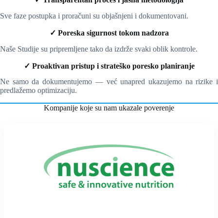
Sve faze postupka i proračuni su objašnjeni i dokumentovani.
✓ Poreska sigurnost tokom nadzora
Naše Studije su pripremljene tako da izdrže svaki oblik kontrole.
✓ Proaktivan pristup i strateško poresko planiranje
Ne samo da dokumentujemo — već unapred ukazujemo na rizike i
predlažemo optimizaciju.
Kompanije koje su nam ukazale poverenje