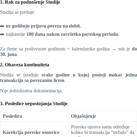
1. Rok za podnošenje Studije
Studija se predaje:
➡️
uz godišnju prijavu poreza na dobit
,
➡️ najkasnije
180 dana nakon završetka poreskog perioda
.
Za firme sa poslovnom godinom = kalendarska godina → rok je
do
30. juna
.
2. Obaveza kontinuiteta
Studija se izrađuje
svake godine u kojoj postoji makar jedn
transakcija sa povezanim licem
.
Nije jednokratna dokumentacija.
3. Posledice nepostojanja Studije
Posledica
Objašnjenje
Poreska uprava sama određuje
Korekcija poreske osnovice
koliko bi transakcija “trebalo” da