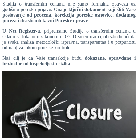
Studija o transfernim cenama nije samo formalna obaveza uz
godišnju poresku prijavu. Ona je
ključni dokument koji štiti Vaše
poslovanje od procena, korekcija poreske osnovice, dodatnog
poreza i drastičnih kazni Poreske uprave
.
U
Net Register-u
, pripremamo Studije o transfernim cenama u
skladu sa lokalnim zakonom i OECD smernicama, obezbeđujući da
je svaka analiza metodološki ispravna, transparentna i u potpunosti
odbranjiva tokom poreske kontrole.
Naš cilj je da Vaše transakcije budu
dokazane, opravdane i
bezbedne od inspekcijskih rizika
.