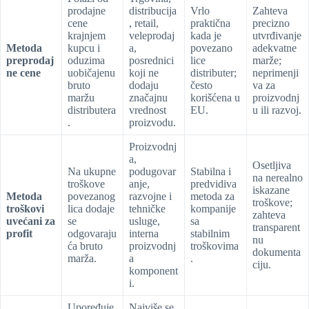
prodajne
distribucija
Vrlo
Zahteva
cene
, retail,
praktična
precizno
krajnjem
veleprodaj
kada je
utvrđivanje
Metoda
kupcu i
a,
povezano
adekvatne
preprodaj
oduzima
posrednici
lice
marže;
ne cene
uobičajenu
koji ne
distributer;
neprimenji
bruto
dodaju
često
va za
maržu
značajnu
korišćena u
proizvodnj
distributera
vrednost
EU.
u ili razvoj.
.
proizvodu.
Proizvodnj
a,
Osetljiva
Na ukupne
podugovar
Stabilna i
na nerealno
troškove
anje,
predvidiva
iskazane
Metoda
povezanog
razvojne i
metoda za
troškove;
troškovi
lica dodaje
tehničke
kompanije
zahteva
uvećani za
se
usluge,
sa
transparent
profit
odgovaraju
interna
stabilnim
nu
ća bruto
proizvodnj
troškovima
dokumenta
marža.
a
.
ciju.
komponent
i.
Upoređuje
Najviše se