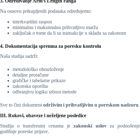
3. Određivanje Arm’s Length ranga
Na osnovu prikupljenih podataka određujemo:
interkvartilni raspon
minimalnu i maksimalnu prihvatljivu maržu
zaključak o tome da li su transakcije u skladu sa zakonom
4. Dokumentacija spremna za poresku kontrolu
Naša studija sadrži:
metodološko obrazloženje
detaljne proračune
grafičke i tabelarne prikaze
zakonska uporišta
odbranjivu logiku izbora metode
Sve to čini dokument
održivim i prihvatljivim u poreskom nadzoru
.
III. Rokovi, obaveze i neželjene posledice
Studija o transfernim cenama je
zakonski uslov
za podnošenje
godišnje poreske prijave.