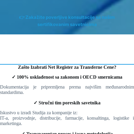
👉
Zakažite poverljive konsultacije sa našim
sertifikovanim savetnicima
Zašto Izabrati Net Register za Transferne Cene?
✓ 100% usklađenost sa zakonom i OECD smernicama
Dokumentacija je pripremljena prema najvišim međunarodnim
standardima.
✓ Stručni tim poreskih savetnika
Iskustvo u izradi Studija za kompanije iz:
IT-a, proizvodnje, distribucije, farmacije, konsaltinga, logistike i
marketinga.
✓ Transparentan proces i jasna metodologija