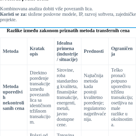
Kombinovana analiza dobiti više povezanih lica.
Koristi se za:
složene poslovne modele, IP, razvoj softvera, zajedničk
projekte.
Razlike između zakonom priznatih metoda transfernih cena
Idealna
Kratak
primena
Ograničen
Metoda
Prednosti
opis
(industrije
ja
/ situacije)
Sirovine,
Teško
Direktno
roba
Najtačnija
pronaći
poređenje
standardno
metoda
potpuno
transakcije
Metoda
g kvaliteta,
kada
uporedivu
između
uporedivi
finansijske
postoji
tržišnu
povezanih
h
transakcije,
kvalitetno
transakciju;
lica sa
nekontroli
energenti,
poređenje;
osetljiva na
identičnom
sanih cena
metali,
regulatorno
male
tržišnom
javno
najprihvaće
razlike u
transakcijo
dostupne
nija.
okolnostim
m.
cene.
a.
Polazi od
Trgovina,