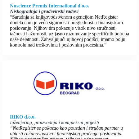
Nuscience Premix International d.o.o.
Niskogradnja i građevinski radovi
“Saradnja sa knjigovodstvenom agencijom NetRegister
donela nam je veću sigurnost i preglednost u finansijskom
poslovanju. Njihov tim pokazuje visok nivo stručnosti,
tačnosti i ažurnosti, uz jasno razumevanje specifičnih potreba
naše delatnosti. Zahvaljujući njihovoj podršci, imamo bolju
kontrolu nad troškovima i poslovnim procesima.”
RIKO d.o.o.
Inženjering, proizvodnja i kompleksni projekti
“NetRegister se pokazao kao pouzdan i stručan partner u
oblasti računovodstva i finansijskog praćenja poslovanja.