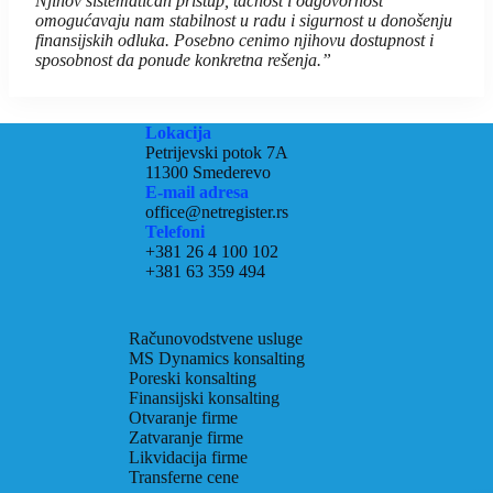
Njihov sistematičan pristup, tačnost i odgovornost
omogućavaju nam stabilnost u radu i sigurnost u donošenju
finansijskih odluka. Posebno cenimo njihovu dostupnost i
sposobnost da ponude konkretna rešenja.”
Lokacija
Petrijevski potok 7A
11300 Smederevo
E-mail adresa
office@netregister.rs
Telefoni
+381 26 4 100 102
+381 63 359 494
Računovodstvene usluge
MS Dynamics konsalting
Poreski konsalting
Finansijski konsalting
Otvaranje firme
Zatvaranje firme
Likvidacija firme
Transferne cene